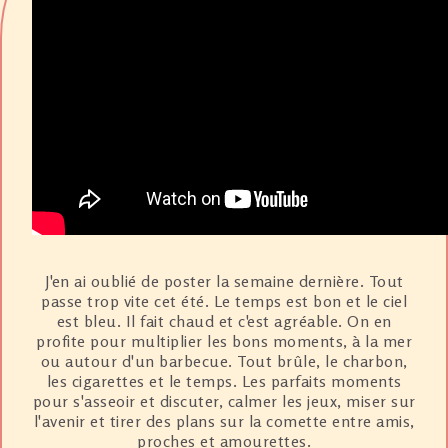
J'en ai oublié de poster la semaine dernière. Tout
passe trop vite cet été. Le temps est bon et le ciel
est bleu. Il fait chaud et c'est agréable. On en
profite pour multiplier les bons moments, à la mer
ou autour d'un barbecue. Tout brûle, le charbon,
les cigarettes et le temps. Les parfaits moments
pour s'asseoir et discuter, calmer les jeux, miser sur
l'avenir et tirer des plans sur la comette entre amis,
proches et amourettes.