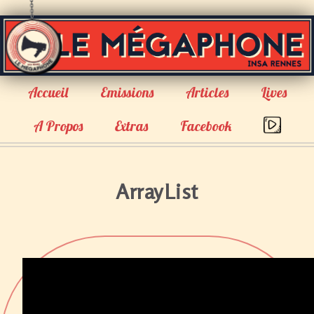
Accueil
Emissions
Articles
Lives
A Propos
Extras
Facebook
ArrayList