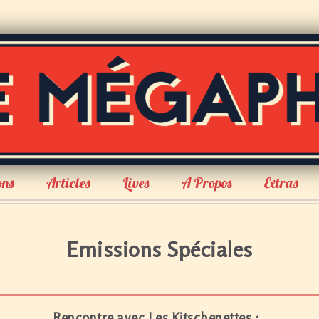
ons
Articles
Lives
A Propos
Extras
Emissions Spéciales
Rencontre avec Les Kitschenettes :