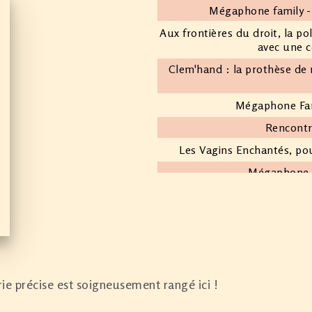
Mégaphone family -
Aux frontières du droit, la p
avec une c
Clem'hand : la prothèse d
Mégaphone Fami
Rencontr
Les Vagins Enchantés, pou
Mégaphone f
Mini Re
Inter
Table r
Mégaphone family : Une b
ie précise est soigneusement rangé ici !
Mégaphone family : Une b
Entrev