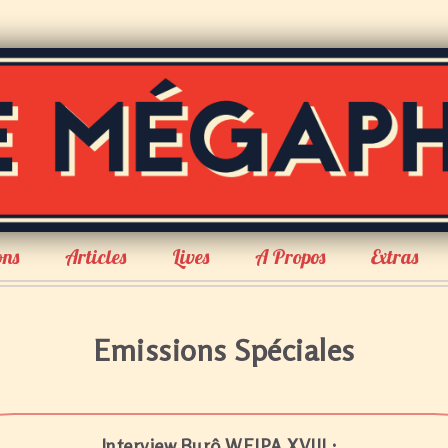
ons
Articles
Lives
A Propos
Extras
Emissions Spéciales
Interview Burô WEIPA XVIII :