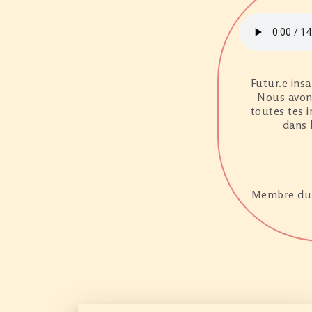
Futur.e insa
Nous avons
toutes tes 
dans 
Membre du B