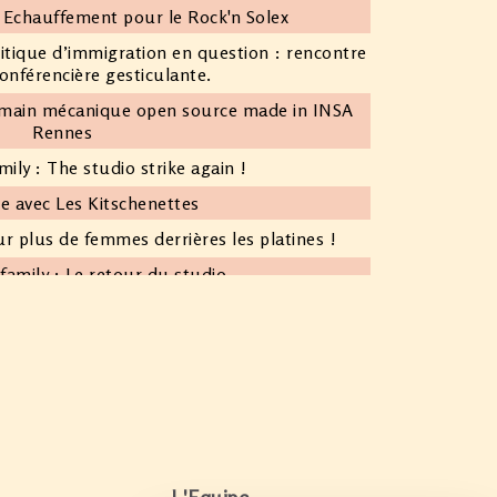
 Echauffement pour le Rock'n Solex
olitique d’immigration en question : rencontre
onférencière gesticulante.
e main mécanique open source made in INSA
Rennes
ly : The studio strike again !
e avec Les Kitschenettes
r plus de femmes derrières les platines !
amily : Le retour du studio
portage au WEIPA XVIII
view Burô WEIPA XVIII
onde avec Thérapie TAXI
ouffée d'air frais avant l'été (partie 2)
ouffée d'air frais avant l'été (partie 1)
ue avec Yoann Pencolé
L'Equipe