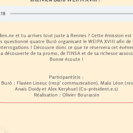
lien.ne et tu arrives tout juste à Rennes ? Cette émission est 
 questionné quatre Burô organisant le WEIPA XVIII afin de
interrogations ! Découvre donc ce que te réservera cet événe
la découverte de ta promo, de l'INSA et de sa richesse associa
Bonne écoute !
Participant(e)s :
urô : Flavien Lineuc (resp' communication), Malo Léon (resp
Anaïs Doidy et Alex Keryhuel (Co-président.e.s)
Réalisation : Olivier Bourassin