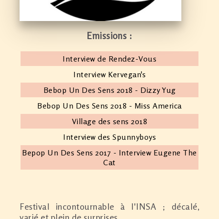
Emissions :
Interview de Rendez-Vous
Interview Kervegan's
Bebop Un Des Sens 2018 - Dizzy Yug
Bebop Un Des Sens 2018 - Miss America
Village des sens 2018
Interview des Spunnyboys
Bepop Un Des Sens 2017 - Interview Eugene The
Cat
Bepop Un Des Sens 2017 - Interview Lyre Le
Temps
Bepop Un Des Sens 2017 - Interview The Mitchi
Festival incontournable à l'INSA ; décalé,
Bitchi Bar
varié et plein de surprises.